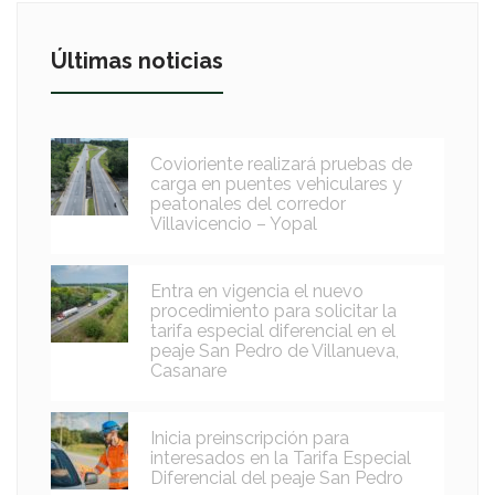
Últimas noticias
Covioriente realizará pruebas de
carga en puentes vehiculares y
peatonales del corredor
Villavicencio – Yopal
Entra en vigencia el nuevo
procedimiento para solicitar la
tarifa especial diferencial en el
peaje San Pedro de Villanueva,
Casanare
Inicia preinscripción para
interesados en la Tarifa Especial
Diferencial del peaje San Pedro