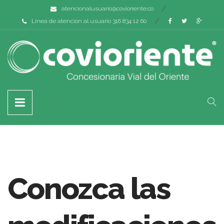
atencionalusuario@covioriente.co
Línea de atención al usuario 316 834 12 60
Conozca las