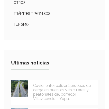
OTROS
TRÁMITES Y PERMISOS
TURISMO
Últimas noticias
Covioriente realizará pruebas de
carga en puentes vehiculares y
peatonales del corredor
Villavicencio – Yopal