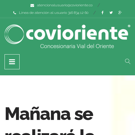
atencionalusuario@covioriente.co
Línea de atención al usuario 316 834 12 60
Mañana se