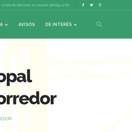
Línea de atención al usuario 316 834 12 60
A
AVISOS
DE INTERÉS
opal
orredor
RREDOR