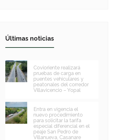
Últimas noticias
Covioriente realizará
pruebas de carga en
puentes vehiculares y
peatonales del corredor
Villavicencio – Yopal
Entra en vigencia el
nuevo procedimiento
para solicitar la tarifa
especial diferencial en el
peaje San Pedro de
Villanueva, Casanare