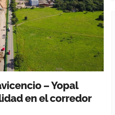
avicencio – Yopal
lidad en el corredor