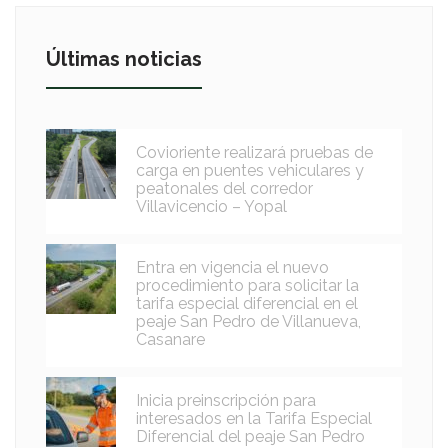
Últimas noticias
Covioriente realizará pruebas de
carga en puentes vehiculares y
peatonales del corredor
Villavicencio – Yopal
Entra en vigencia el nuevo
procedimiento para solicitar la
tarifa especial diferencial en el
peaje San Pedro de Villanueva,
Casanare
Inicia preinscripción para
interesados en la Tarifa Especial
Diferencial del peaje San Pedro