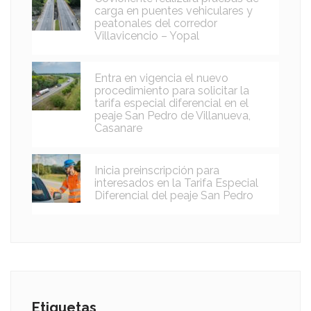
carga en puentes vehiculares y
peatonales del corredor
Villavicencio – Yopal
Entra en vigencia el nuevo
procedimiento para solicitar la
tarifa especial diferencial en el
peaje San Pedro de Villanueva,
Casanare
Inicia preinscripción para
interesados en la Tarifa Especial
Diferencial del peaje San Pedro
Etiquetas