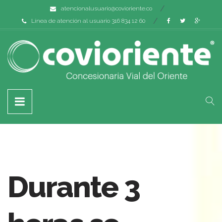
atencionalusuario@covioriente.co
Línea de atención al usuario 316 834 12 60
Durante 3