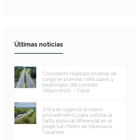
Últimas noticias
Covioriente realizará pruebas de
carga en puentes vehiculares y
peatonales del corredor
Villavicencio – Yopal
Entra en vigencia el nuevo
procedimiento para solicitar la
tarifa especial diferencial en el
peaje San Pedro de Villanueva,
Casanare