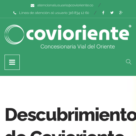
atencionalusuario@covioriente.co
Línea de atención al usuario 316 834 12 60
Descubrimient