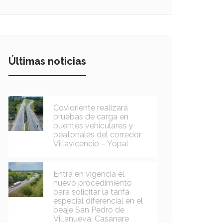
Últimas noticias
Covioriente realizará
pruebas de carga en
puentes vehiculares y
peatonales del corredor
Villavicencio – Yopal
Entra en vigencia el
nuevo procedimiento
para solicitar la tarifa
especial diferencial en el
peaje San Pedro de
Villanueva, Casanare