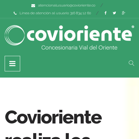
atencionalusuario@covioriente.co
Línea de atención al usuario 316 834 12 60
Covioriente