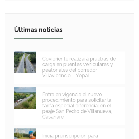
Últimas noticias
Covioriente realizará pruebas de
carga en puentes vehiculares y
peatonales del corredor
Villavicencio – Yopal
Entra en vigencia el nuevo
procedimiento para solicitar la
tarifa especial diferencial en el
peaje San Pedro de Villanueva,
Casanare
Inicia preinscripción para