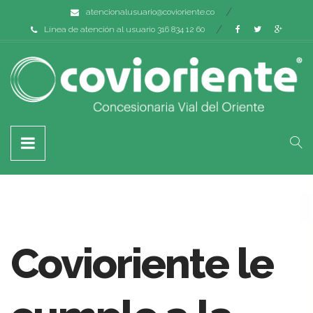
atencionalusuario@covioriente.co
Línea de atención al usuario 316 834 12 60
Covioriente le