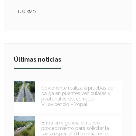
TURISMO
Últimas noticias
Covioriente realizará pruebas de
carga en puentes vehiculares y
peatonales del corredor
Villavicencio – Yopal
Entra en vigencia el nuevo
procedimiento para solicitar la
tarifa especial diferencial en el