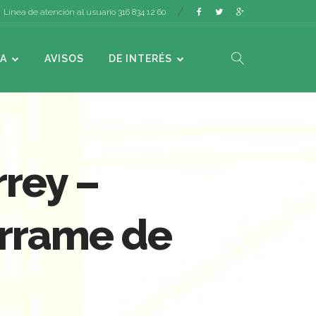
Línea de atención al usuario 316 834 12 60
A
AVISOS
DE INTERÉS
rrey –
errame de