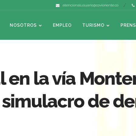
atencionalusuario@covioriente.co
NOSOTROS
EMPLEO
TURISMO
PRENS
l en la vía Monte
 simulacro de d