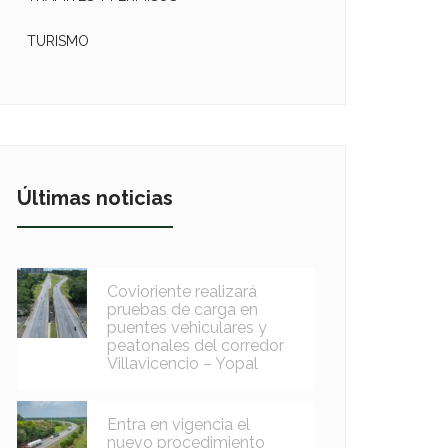
TURISMO
Últimas noticias
Covioriente realizará
pruebas de carga en
puentes vehiculares y
peatonales del corredor
Villavicencio – Yopal
Entra en vigencia el
nuevo procedimiento