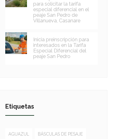
para solicitar la tarifa
especial diferencial en el
peaje San Pedro de
Villanueva, Casanare
Inicia preinscripción para
interesados en la Tarifa
Especial Diferencial del
peaje San Pedro
Etiquetas
AGUAZUL
BÁSCULAS DE PESAJE