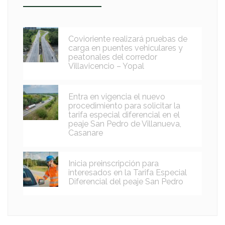
Covioriente realizará pruebas de
carga en puentes vehiculares y
peatonales del corredor
Villavicencio – Yopal
Entra en vigencia el nuevo
procedimiento para solicitar la
tarifa especial diferencial en el
peaje San Pedro de Villanueva,
Casanare
Inicia preinscripción para
interesados en la Tarifa Especial
Diferencial del peaje San Pedro