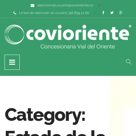
atencionalusuario@covioriente.co
Línea de atención al usuario 316 834 12 60
Category: