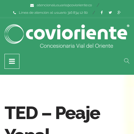
atencionalusuario@covioriente.co
Línea de atención al usuario 316 834 12 60
TED – Peaje