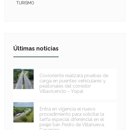
TURISMO
Últimas noticias
Covioriente realizará pruebas de
carga en puentes vehiculares y
peatonales del corredor
Villavicencio – Yopal
Entra en vigencia el nuevo
procedimiento para solicitar la
tarifa especial diferencial en el
peaje San Pedro de Villanueva,
Casanare