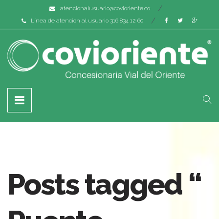
atencionalusuario@covioriente.co
Línea de atención al usuario 316 834 12 60
Posts tagged “