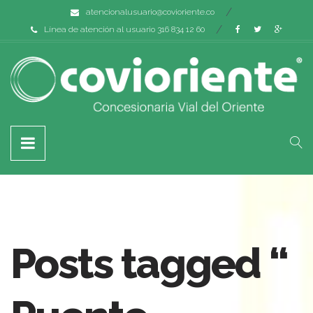
atencionalusuario@covioriente.co
Línea de atención al usuario 316 834 12 60
Posts tagged “