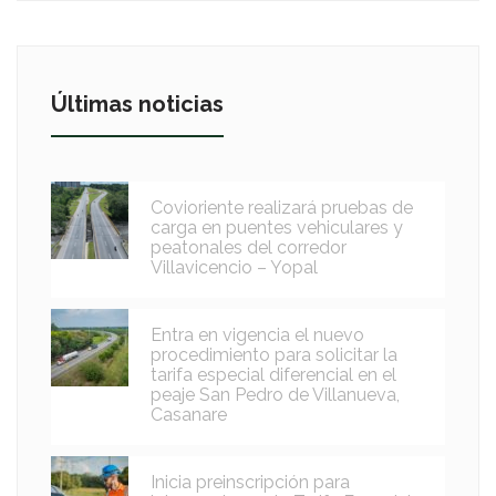
Últimas noticias
Covioriente realizará pruebas de
carga en puentes vehiculares y
peatonales del corredor
Villavicencio – Yopal
Entra en vigencia el nuevo
procedimiento para solicitar la
tarifa especial diferencial en el
peaje San Pedro de Villanueva,
Casanare
Inicia preinscripción para