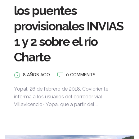
los puentes
provisionales INVIAS
1 y 2 sobre el río
Charte
8 AÑOS AGO
0 COMMENTS
Yopal, 26 de febrero de 2018. Covioriente
informa a los usuarios del corredor vial
Villavicencio- Yopal que a partir del ...