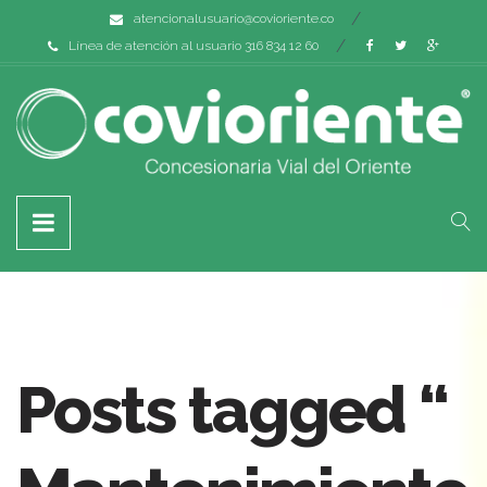
atencionalusuario@covioriente.co
Línea de atención al usuario 316 834 12 60
Posts tagged “