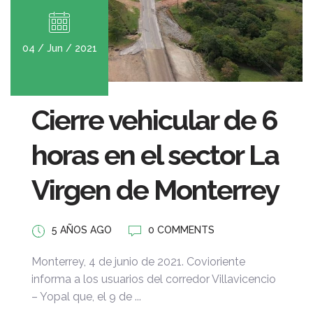
04 / Jun / 2021
Cierre vehicular de 6
horas en el sector La
Virgen de Monterrey
5 AÑOS AGO
0 COMMENTS
Monterrey, 4 de junio de 2021. Covioriente
informa a los usuarios del corredor Villavicencio
– Yopal que, el 9 de ...