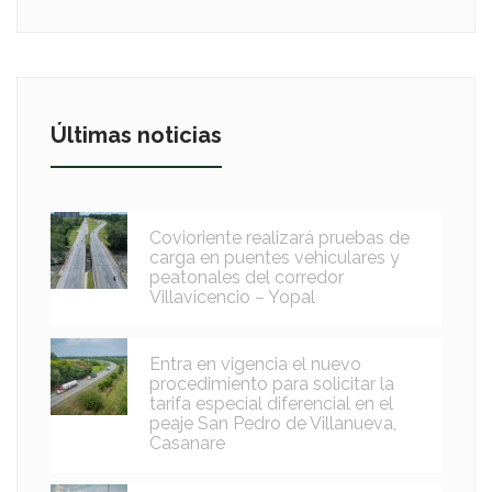
Últimas noticias
Covioriente realizará pruebas de
carga en puentes vehiculares y
peatonales del corredor
Villavicencio – Yopal
Entra en vigencia el nuevo
procedimiento para solicitar la
tarifa especial diferencial en el
peaje San Pedro de Villanueva,
Casanare