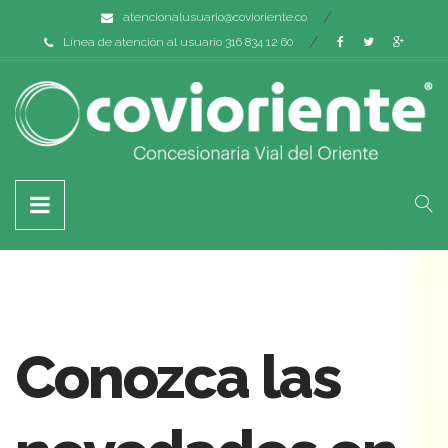
atencionalusuario@covioriente.co
Línea de atención al usuario 316 834 12 60
Conozca las