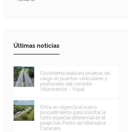
Últimas noticias
Covioriente realizará pruebas de
carga en puentes vehiculares y
peatonales del corredor
Villavicencio – Yopal
Entra en vigencia el nuevo
procedimiento para solicitar la
tarifa especial diferencial en el
peaje San Pedro de Villanueva,
Casanare