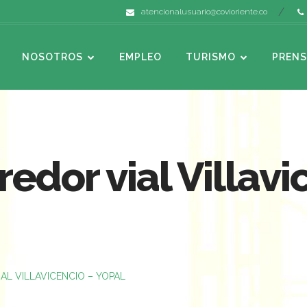
atencionalusuario@covioriente.co
NOSOTROS
EMPLEO
TURISMO
PRENS
edor vial Villavi
L VILLAVICENCIO – YOPAL